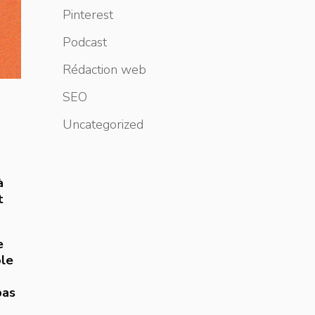
Pinterest
Podcast
Rédaction web
SEO
Uncategorized
à
t
e
ole
pas