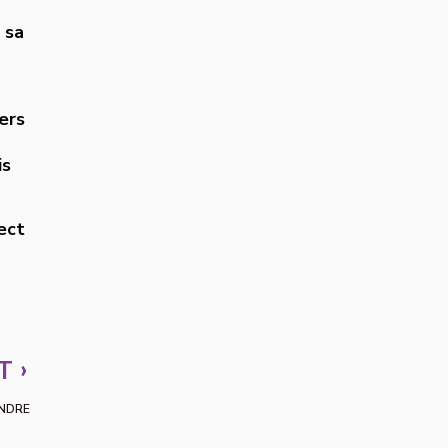
 sa
ers
is
ect
›
NT
ENDRE